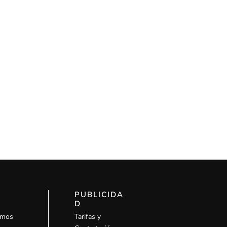
uiente
PUBLICIDA
D
omos
Tarifas y