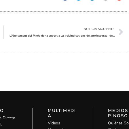
Sig
NOTICIA SIGUIENTE
L’Ajuntament del Pinós dona suport a les reivindicacions del professorat i defensa l’educació pública
IO
MULTIMEDI
MEDIOS
A
PINOSO
n Directo
Videos
Quiénes S
t