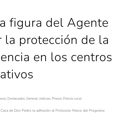
la figura del Agente
r la protección de la
vencia en los centros
ativos
noso
,
Destacados
,
General
,
noticias
,
Pinoso
,
Policía Local
a Casa de Don Pedro la adhesión al Protocolo Marco del Programa