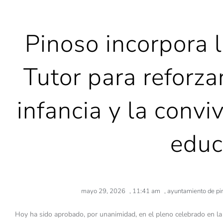
Pinoso incorpora 
Tutor para reforza
infancia y la convi
educ
mayo 29, 2026
,
11:41 am
,
ayuntamiento de pi
Hoy ha sido aprobado, por unanimidad, en el pleno celebrado en l