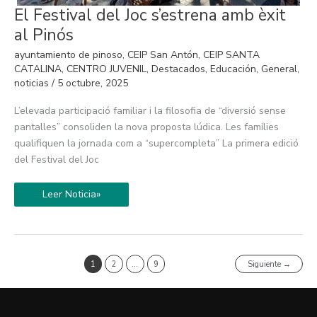
El
El Festival del Joc s’estrena amb èxit
Festival
del
al Pinós
Joc
s’estrena
ayuntamiento de pinoso
,
CEIP San Antón
,
CEIP SANTA
amb
èxit
CATALINA
,
CENTRO JUVENIL
,
Destacados
,
Educación
,
General
,
al
noticias
/
5 octubre, 2025
Pinós
L’elevada participació familiar i la filosofia de “diversió sense
pantalles” consoliden la nova proposta lúdica. Les famílies
qualifiquen la jornada com a “supercompleta” La primera edició
del Festival del Joc
Leer Noticia»
1
2
…
9
Siguiente
→