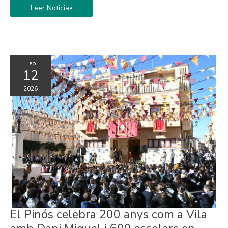
Leer Noticia»
Feb
12
2026
El
El Pinós celebra 200 anys com a Vila
Pinós
celebra