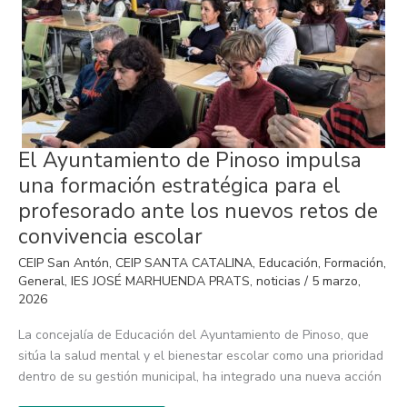
El
El Ayuntamiento de Pinoso impulsa
Ayuntamiento
de
una formación estratégica para el
Pinoso
impulsa
profesorado ante los nuevos retos de
una
formación
convivencia escolar
estratégica
para
CEIP San Antón
,
CEIP SANTA CATALINA
,
Educación
,
Formación
,
el
profesorado
General
,
IES JOSÉ MARHUENDA PRATS
,
noticias
/
5 marzo,
ante
2026
los
nuevos
retos
La concejalía de Educación del Ayuntamiento de Pinoso, que
de
sitúa la salud mental y el bienestar escolar como una prioridad
convivencia
escolar
dentro de su gestión municipal, ha integrado una nueva acción