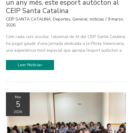
Pilota
un any més, este esport autòcton al
a
l’Escola
CEIP Santa Catalina
apropa,
un
CEIP SANTA CATALINA
,
Deportes
,
General
,
noticias
/
9 marzo,
any
més,
2026
este
esport
Com cada curs escolar, l’alumnat de 4t del CEIP Santa Catalina
autòcton
al
ha pogut gaudir d’una jornada dedicada a la Pilota Valenciana,
CEIP
Santa
una experiència molt especial que apropa l’esport autòcton a
Catalina
Leer Noticia»
Mar
5
2026