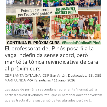
El
El professorat del Pinós posa fi a la
professorat
del
vaga indefinida sense acord, però
Pinós
posa
manté la tònica reivindicativa de cara
fi
a
al pròxim curs
la
vaga
CEIP SANTA CATALINA
,
CEIP San Antón
,
Destacados
,
IES JOSÉ
indefinida
sense
MARHUENDA PRATS
,
noticias
/
11 junio, 2026
acord,
però
Les aules de primària i secundària reprenen la “normalitat” a
manté
la
partir d’aquest divendres, tot i que el personal docent adverteix
tònica
reivindicativa
que es tracta d’una suspensió de les aturades però no […]
de
cara