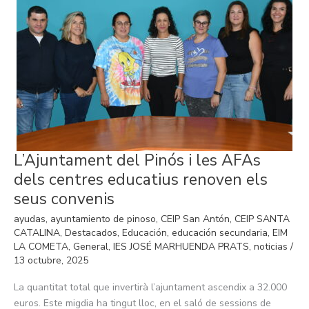
L’Ajuntament
L’Ajuntament del Pinós i les AFAs
del
Pinós
dels centres educatius renoven els
i
les
seus convenis
AFAs
dels
ayudas
,
ayuntamiento de pinoso
,
CEIP San Antón
,
CEIP SANTA
centres
educatius
CATALINA
,
Destacados
,
Educación
,
educación secundaria
,
EIM
renoven
LA COMETA
,
General
,
IES JOSÉ MARHUENDA PRATS
,
noticias
/
els
13 octubre, 2025
seus
convenis
La quantitat total que invertirà l’ajuntament ascendix a 32.000
euros. Este migdia ha tingut lloc, en el saló de sessions de