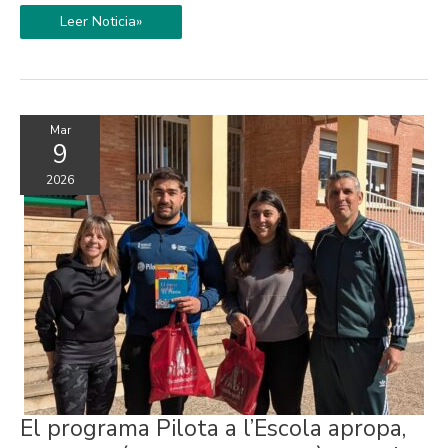
al
Leer Noticia»
pròxim
curs
Mar
9
2026
El
El programa Pilota a l’Escola apropa,
programa