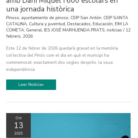
amb Dani Miquel i 600 escolars en
200
anys
una jornada històrica
com
a
Pinoso
,
ayuntamiento de pinoso
,
CEIP San Antón
,
CEIP SANTA
Vila
amb
CATALINA
,
Cultura y juventud
,
Destacados
,
Educación
,
EIM LA
Dani
COMETA
,
General
,
IES JOSÉ MARHUENDA PRATS
,
noticias
/
12
Miquel
febrero, 2026
i
600
escolars
Este 12 de febrer de 2026 quedarà gravat en la memòria
en
una
col·lectiva del Pinós com el dia en què el municipi ha
jornada
commemorat, exactament dos segles després, la seua
històrica
independència
Leer Noticia»
Oct
13
2025