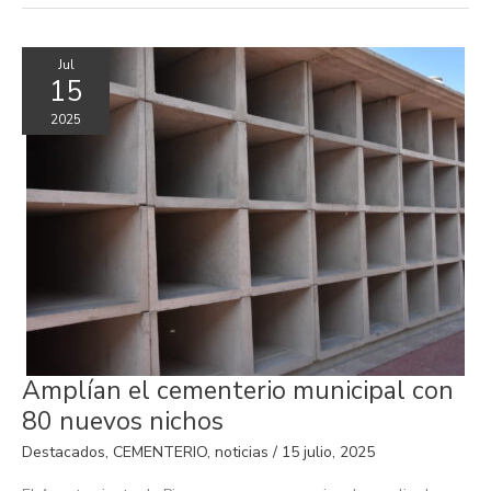
Jul
15
2025
Amplían
Amplían el cementerio municipal con
el
cementerio
80 nuevos nichos
municipal
con
Destacados
,
CEMENTERIO
,
noticias
/
15 julio, 2025
80
nuevos
nichos