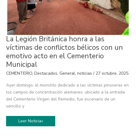
La
La Legión Británica honra a las
Legión
Británica
víctimas de conflictos bélicos con un
honra
a
emotivo acto en el Cementerio
las
víctimas
Municipal
de
conflictos
CEMENTERIO
,
Destacados
,
General
,
noticias
/
27 octubre, 2025
bélicos
con
un
Ayer domingo, el monolito dedicado a las víctimas pinoseras en
emotivo
acto
los campos de concentración alemanes, ubicado a la entrada
en
del Cementerio Virgen del Remedio, fue escenario de un
el
Cementerio
sencillo y
Municipal
Leer Noticia»