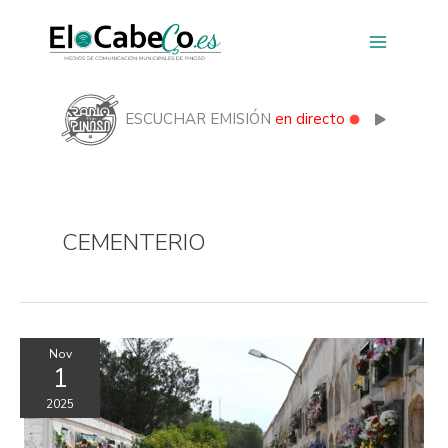
Ir
al
contenido
ESCUCHAR EMISIÓN
en directo
CEMENTERIO
Nov
1
2025