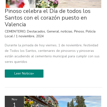
Pinoso
Pinoso celebra el Día de todos los
celebra
el
Santos con el corazón puesto en
Día
de
Valencia
todos
los
CEMENTERIO
,
Destacados
,
General
,
noticias
,
Pinoso
,
Policía
Santos
con
Local
/
1 noviembre, 2024
el
corazón
Durante la jornada de hoy viernes, 1 de noviembre, festividad
puesto
en
de Todos los Santos, centenares de pinoseros y pinoseras
Valencia
están acudiendo al cementerio municipal para cumplir con sus
seres queridos
Leer Noticia»
Nov
1