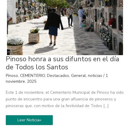
Pinoso
Pinoso honra a sus difuntos en el día
honra
a
de Todos los Santos
sus
difuntos
Pinoso
,
CEMENTERIO
,
Destacados
,
General
,
noticias
/
1
en
el
noviembre, 2025
día
de
Este 1 de noviembre, el Cementerio Municipal de Pinoso ha sido
Todos
los
punto de encuentro para una gran afluencia de pinoseros y
Santos
pinoseras que, con motivo de la festividad de Todos […]
Leer Noticia»