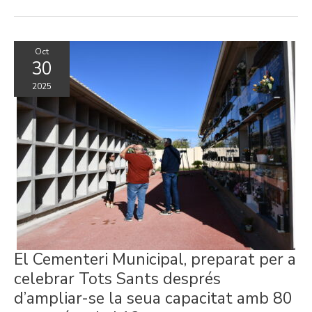
Oct
30
2025
El
El Cementeri Municipal, preparat per a
Cementeri
Municipal,
celebrar Tots Sants després
preparat
per
d’ampliar-se la seua capacitat amb 80
a