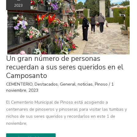
2023
Un
Un gran número de personas
gran
número
recuerdan a sus seres queridos en el
de
personas
Camposanto
recuerdan
a
CEMENTERIO
,
Destacados
,
General
,
noticias
,
Pinoso
/
1
sus
seres
noviembre, 2023
queridos
en
El Cementerio Municipal de Pinoso está acogiendo a
el
Camposanto
centenares de pinoseros y pinoseras para visitar las tumbas y
nichos de sus seres queridos y recordarlos en este 1 de
noviembre,