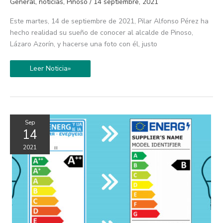
General
,
noticias
,
Pinoso
/
14 septiembre, 2021
cumple
100
años
Este martes, 14 de septiembre de 2021, Pilar Alfonso Pérez ha
hecho realidad su sueño de conocer al alcalde de Pinoso,
Lázaro Azorín, y hacerse una foto con él, justo
Leer Noticia»
Sep
14
2021