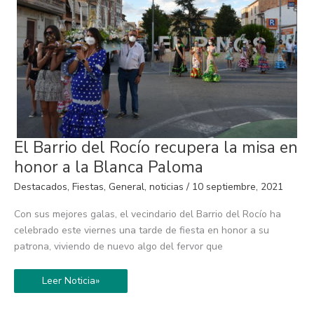
El
El Barrio del Rocío recupera la misa en
Barrio
del
honor a la Blanca Paloma
Rocío
recupera
Destacados
,
Fiestas
,
General
,
noticias
/
10 septiembre, 2021
la
misa
en
Con sus mejores galas, el vecindario del Barrio del Rocío ha
honor
a
celebrado este viernes una tarde de fiesta en honor a su
la
patrona, viviendo de nuevo algo del fervor que
Blanca
Paloma
Leer Noticia»