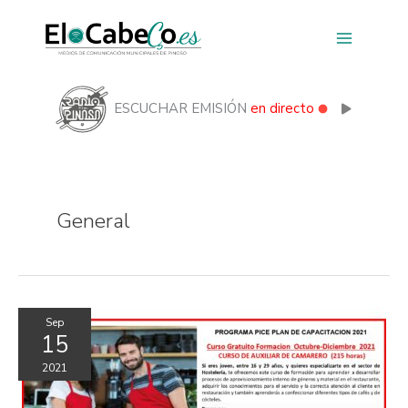
Ir
al
contenido
ESCUCHAR EMISIÓN
en directo
General
Sep
15
2021