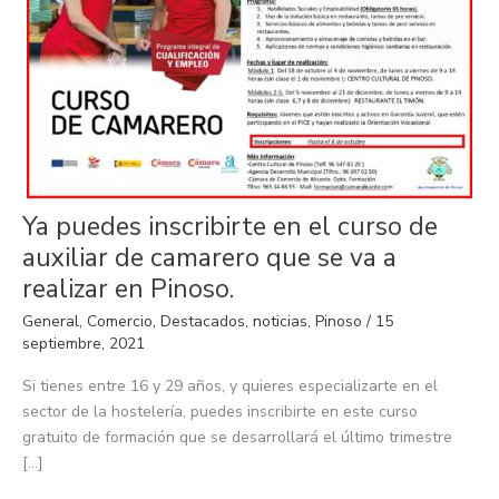
Ya
Ya puedes inscribirte en el curso de
puedes
inscribirte
auxiliar de camarero que se va a
en
el
realizar en Pinoso.
curso
de
General
,
Comercio
,
Destacados
,
noticias
,
Pinoso
/
15
auxiliar
de
septiembre, 2021
camarero
que
Si tienes entre 16 y 29 años, y quieres especializarte en el
se
va
sector de la hostelería, puedes inscribirte en este curso
a
realizar
gratuito de formación que se desarrollará el último trimestre
en
[…]
Pinoso.