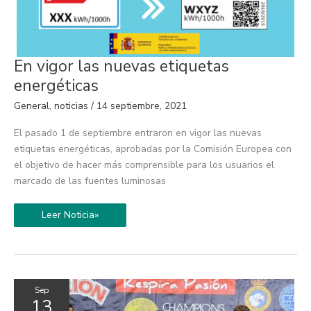
En
En vigor las nuevas etiquetas
vigor
las
energéticas
nuevas
etiquetas
General
,
noticias
/
14 septiembre, 2021
energéticas
El pasado 1 de septiembre entraron en vigor las nuevas
etiquetas energéticas, aprobadas por la Comisión Europea con
el objetivo de hacer más comprensible para los usuarios el
marcado de las fuentes luminosas
Leer Noticia»
Sep
13