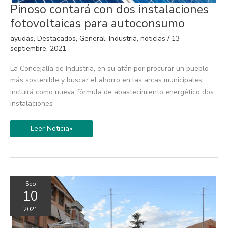
Pinoso
Pinoso contará con dos instalaciones
contará
con
fotovoltaicas para autoconsumo
dos
instalaciones
ayudas
,
Destacados
,
General
,
Industria
,
noticias
/
13
fotovoltaicas
para
septiembre, 2021
autoconsumo
La Concejalía de Industria, en su afán por procurar un pueblo
más sostenible y buscar el ahorro en las arcas municipales,
incluirá como nueva fórmula de abastecimiento energético dos
instalaciones
Leer Noticia»
Sep
10
2021