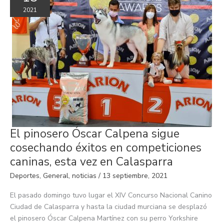
2021
El
El pinosero Óscar Calpena sigue
pinosero
Óscar
cosechando éxitos en competiciones
Calpena
sigue
caninas, esta vez en Calasparra
cosechando
éxitos
Deportes
,
General
,
noticias
/
13 septiembre, 2021
en
competiciones
caninas,
El pasado domingo tuvo lugar el XIV Concurso Nacional Canino
esta
vez
Ciudad de Calasparra y hasta la ciudad murciana se desplazó
en
el pinosero Óscar Calpena Martínez con su perro Yorkshire
Calasparra