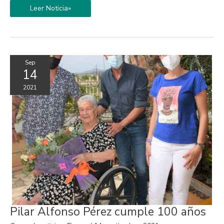
Leer Noticia»
Sep
14
2021
Pilar
Pilar Alfonso Pérez cumple 100 años
Alfonso
Pérez