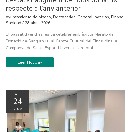
destacat augment de nous donants
sang
registra
respecte a l’any anterior
un
destacat
ayuntamiento de pinoso
,
Destacados
,
General
,
noticias
,
Pinoso
,
augment
de
Sanidad
/
28 abril, 2026
nous
donants
El passat divendres, es va celebrar amb èxit la Marató de
respecte
a
Donació de Sang anual al Centre Cultural del Pinós, dins la
l’any
anterior
Campanya de Salut, Esport i Joventut. Un total
Leer Noticia»
Abr
24
2026