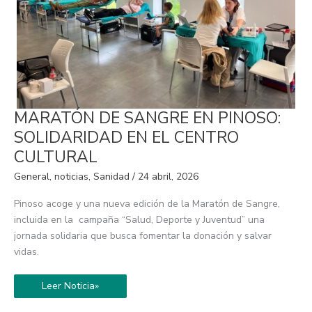
MARATÓN
MARATÓN DE SANGRE EN PINOSO:
DE
SANGRE
SOLIDARIDAD EN EL CENTRO
EN
PINOSO:
CULTURAL
SOLIDARIDAD
EN
General
,
noticias
,
Sanidad
/
24 abril, 2026
EL
CENTRO
CULTURAL
Pinoso acoge y una nueva edición de la Maratón de Sangre,
incluida en la campaña “Salud, Deporte y Juventud” una
jornada solidaria que busca fomentar la donación y salvar
vidas.
Leer Noticia»