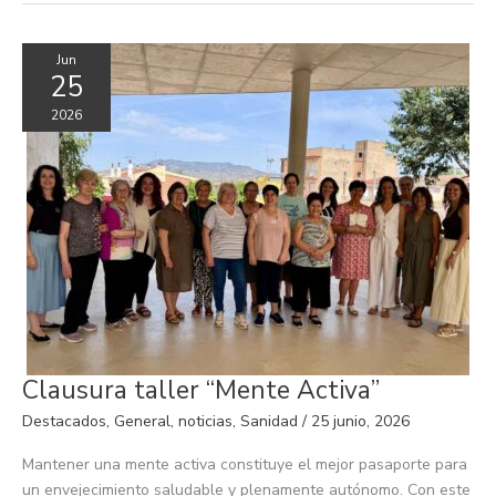
Jun
25
2026
Clausura
Clausura taller “Mente Activa”
taller
“Mente
Destacados
,
General
,
noticias
,
Sanidad
/
25 junio, 2026
Activa”
Mantener una mente activa constituye el mejor pasaporte para
un envejecimiento saludable y plenamente autónomo. Con este