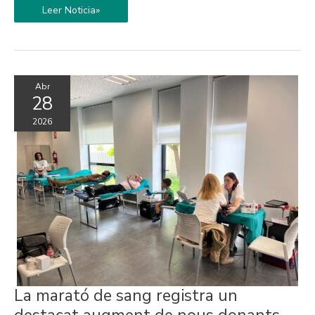
de
Leer Noticia»
bienestar
y
solidaridad
Abr
28
2026
La
La marató de sang registra un
marató
de