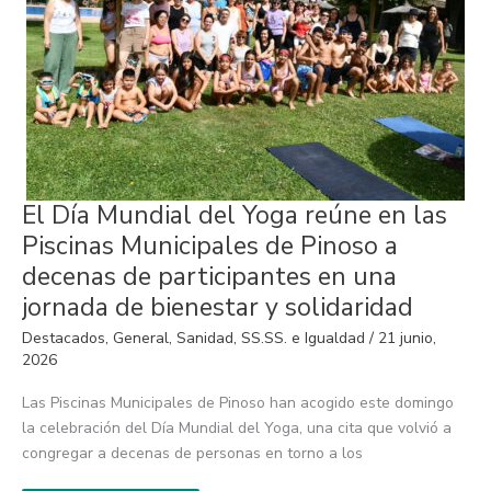
El
El Día Mundial del Yoga reúne en las
Día
Mundial
Piscinas Municipales de Pinoso a
del
Yoga
decenas de participantes en una
reúne
en
jornada de bienestar y solidaridad
las
Piscinas
Destacados
,
General
,
Sanidad
,
SS.SS. e Igualdad
/
21 junio,
Municipales
de
2026
Pinoso
a
Las Piscinas Municipales de Pinoso han acogido este domingo
decenas
de
la celebración del Día Mundial del Yoga, una cita que volvió a
participantes
en
congregar a decenas de personas en torno a los
una
jornada