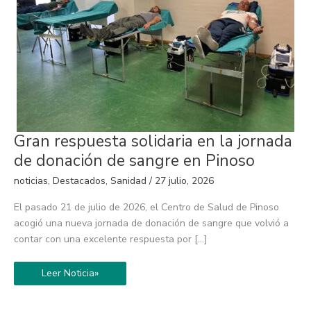
Gran
Gran respuesta solidaria en la jornada
respuesta
solidaria
de donación de sangre en Pinoso
en
la
noticias
,
Destacados
,
Sanidad
/
27 julio, 2026
jornada
de
donación
El pasado 21 de julio de 2026, el Centro de Salud de Pinoso
de
sangre
acogió una nueva jornada de donación de sangre que volvió a
en
contar con una excelente respuesta por […]
Pinoso
Leer Noticia»