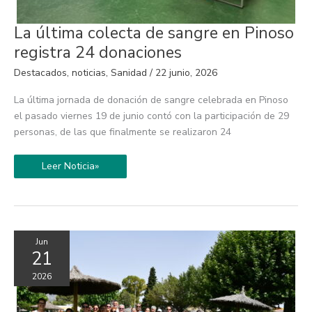
La
La última colecta de sangre en Pinoso
última
colecta
registra 24 donaciones
de
sangre
Destacados
,
noticias
,
Sanidad
/
22 junio, 2026
en
Pinoso
registra
La última jornada de donación de sangre celebrada en Pinoso
24
donaciones
el pasado viernes 19 de junio contó con la participación de 29
personas, de las que finalmente se realizaron 24
Leer Noticia»
Jun
21
2026