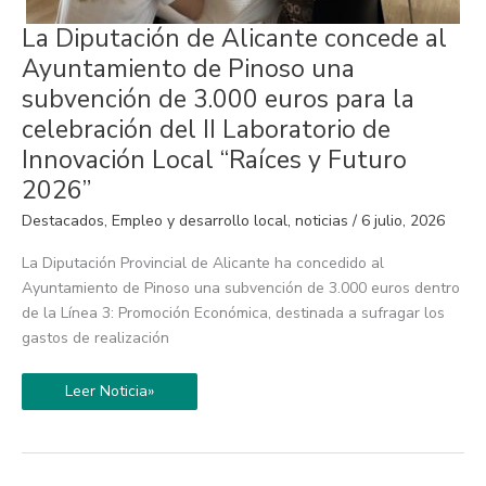
La
La Diputación de Alicante concede al
Diputación
de
Ayuntamiento de Pinoso una
Alicante
concede
subvención de 3.000 euros para la
al
Ayuntamiento
celebración del II Laboratorio de
de
Pinoso
Innovación Local “Raíces y Futuro
una
subvención
2026”
de
3.000
Destacados
,
Empleo y desarrollo local
,
noticias
/
6 julio, 2026
euros
para
la
La Diputación Provincial de Alicante ha concedido al
celebración
del
Ayuntamiento de Pinoso una subvención de 3.000 euros dentro
II
de la Línea 3: Promoción Económica, destinada a sufragar los
Laboratorio
de
gastos de realización
Innovación
Local
“Raíces
Leer Noticia»
y
Futuro
2026”