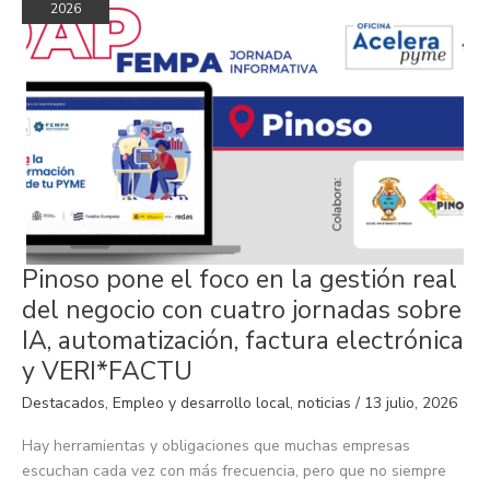
2026
Pinoso
Pinoso pone el foco en la gestión real
pone
el
del negocio con cuatro jornadas sobre
foco
en
IA, automatización, factura electrónica
la
gestión
y VERI*FACTU
real
del
Destacados
,
Empleo y desarrollo local
,
noticias
/
13 julio, 2026
negocio
con
cuatro
Hay herramientas y obligaciones que muchas empresas
jornadas
sobre
escuchan cada vez con más frecuencia, pero que no siempre
IA,