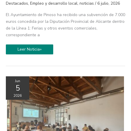
subvención
Destacados
,
Empleo y desarrollo local
,
noticias
/
6 julio, 2026
de
7.000
euros
El Ayuntamiento de Pinoso ha recibido una subvención de 7.000
para
la
euros concedida por la Diputación Provincial de Alicante dentro
iluminación
de la Línea 1: Ferias y otros eventos comerciales,
de
la
correspondiente a
Campaña
de
Navidad-
Leer Noticia»
Reyes
2025
Jun
5
2026