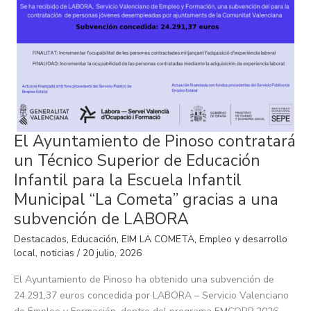
El
El Ayuntamiento de Pinoso contratará
Ayuntamiento
de
un Técnico Superior de Educación
Pinoso
contratará
Infantil para la Escuela Infantil
un
Técnico
Municipal “La Cometa” gracias a una
Superior
de
subvención de LABORA
Educación
Infantil
Destacados
,
Educación
,
EIM LA COMETA
,
Empleo y desarrollo
para
la
local
,
noticias
/
20 julio, 2026
Escuela
Infantil
El Ayuntamiento de Pinoso ha obtenido una subvención de
Municipal
“La
24.291,37 euros concedida por LABORA – Servicio Valenciano
Cometa”
gracias