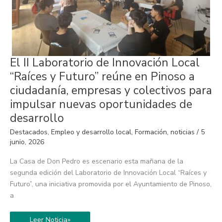
El
El II Laboratorio de Innovación Local
II
Laboratorio
“Raíces y Futuro” reúne en Pinoso a
de
Innovación
ciudadanía, empresas y colectivos para
Local
“Raíces
impulsar nuevas oportunidades de
y
Futuro”
desarrollo
reúne
en
Destacados
,
Empleo y desarrollo local
,
Formación
,
noticias
/
5
Pinoso
a
junio, 2026
ciudadanía,
empresas
La Casa de Don Pedro es escenario esta mañana de la
y
colectivos
segunda edición del Laboratorio de Innovación Local “Raíces y
para
impulsar
Futuro”, una iniciativa promovida por el Ayuntamiento de Pinoso,
nuevas
a
oportunidades
de
desarrollo
Leer Noticia»