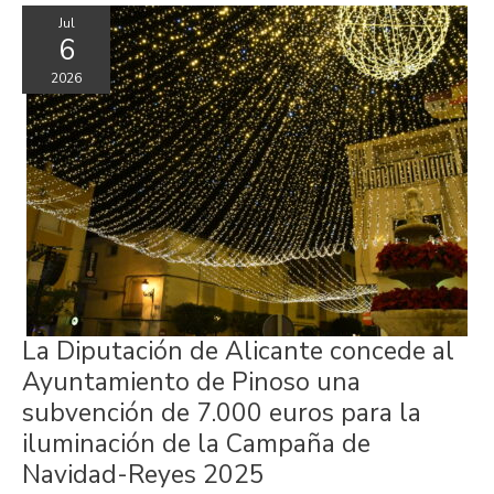
Jul
6
2026
La
La Diputación de Alicante concede al
Diputación
de
Ayuntamiento de Pinoso una
Alicante
concede
subvención de 7.000 euros para la
al
Ayuntamiento
iluminación de la Campaña de
de
Pinoso
Navidad-Reyes 2025
una