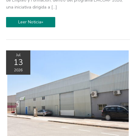
de Empleo y Formación, dentro del programa EMCORP 2026,
a
una iniciativa dirigida a […]
una
subvención
de
LABORA
Leer Noticia»
Jul
13
2026