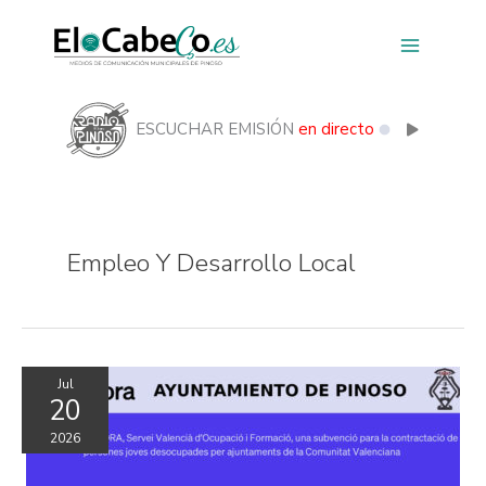
Ir
al
contenido
ESCUCHAR EMISIÓN
en directo
Empleo Y Desarrollo Local
Jul
20
2026