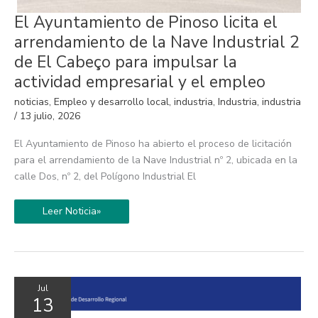
El
El Ayuntamiento de Pinoso licita el
Ayuntamiento
de
arrendamiento de la Nave Industrial 2
Pinoso
licita
de El Cabeço para impulsar la
el
arrendamiento
actividad empresarial y el empleo
de
la
noticias
,
Empleo y desarrollo local
,
industria
,
Industria
,
industria
Nave
Industrial
/
13 julio, 2026
2
de
El Ayuntamiento de Pinoso ha abierto el proceso de licitación
El
Cabeço
para el arrendamiento de la Nave Industrial nº 2, ubicada en la
para
impulsar
calle Dos, nº 2, del Polígono Industrial El
la
actividad
empresarial
Leer Noticia»
y
el
empleo
Jul
13