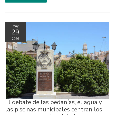
May
29
2026
El
El debate de las pedanías, el agua y
debate
de
las piscinas municipales centran los
las
pedanías,