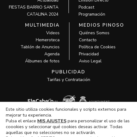
Actualidad
Emisión Directo
FIESTAS BARRIO SANTA
Podcast
CATALINA 2024
Programación
MULTIMEDIA
MEDIOS PINOSO
Videos
Quiénes Somos
Hemeroteca
Contacto
Tablón de Anuncios
Política de Cookies
Agenda
Privacidad
Álbumes de fotos
Aviso Legal
PUBLICIDAD
Tarifas y Contratación
Este sitio utiliza cookies funcionales y scripts externos para
mejorar tu experiencia.
Pulsa el enlace
MIS AJUSTES
para personalizar el uso de las
coookies y seleccionar qué cookies deseas activar. Todas
aquellas que no selecciones no se activarán.
Todos los derechos © 2026 MCM Pinoso | Funciona gracias a
MCM