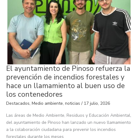
El
El ayuntamiento de Pinoso refuerza la
ayuntamiento
de
prevención de incendios forestales y
Pinoso
refuerza
hace un llamamiento al buen uso de
la
prevención
los contenedores
de
incendios
Destacados
,
Medio ambiente
,
noticias
/
17 julio, 2026
forestales
y
hace
Las áreas de Medio Ambiente, Residuos y Educación Ambiental,
un
llamamiento
del ayuntamiento de Pinoso han lanzado un nuevo llamamiento
al
a la colaboración ciudadana para prevenir los incendios
buen
uso
forestales durante los meses