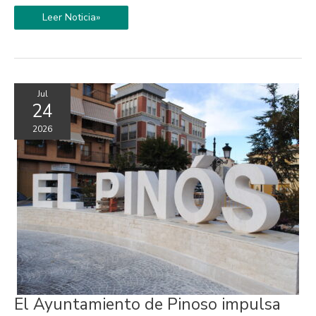
Leer Noticia»
Jul
24
2026
El
El Ayuntamiento de Pinoso impulsa
Ayuntamiento