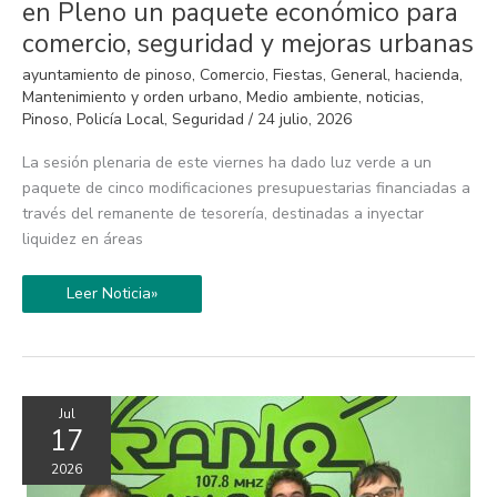
de
en Pleno un paquete económico para
Pinoso
impulsa
comercio, seguridad y mejoras urbanas
en
Pleno
ayuntamiento de pinoso
,
Comercio
,
Fiestas
,
General
,
hacienda
,
un
paquete
Mantenimiento y orden urbano
,
Medio ambiente
,
noticias
,
económico
Pinoso
,
Policía Local
,
Seguridad
/
24 julio, 2026
para
comercio,
seguridad
La sesión plenaria de este viernes ha dado luz verde a un
y
paquete de cinco modificaciones presupuestarias financiadas a
mejoras
urbanas
través del remanente de tesorería, destinadas a inyectar
liquidez en áreas
Leer Noticia»
Jul
17
2026