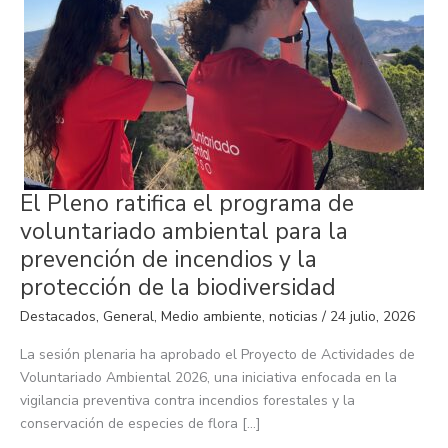
El
El Pleno ratifica el programa de
Pleno
ratifica
voluntariado ambiental para la
el
programa
prevención de incendios y la
de
voluntariado
protección de la biodiversidad
ambiental
para
Destacados
,
General
,
Medio ambiente
,
noticias
/
24 julio, 2026
la
prevención
de
La sesión plenaria ha aprobado el Proyecto de Actividades de
incendios
y
Voluntariado Ambiental 2026, una iniciativa enfocada en la
la
vigilancia preventiva contra incendios forestales y la
protección
de
conservación de especies de flora […]
la
biodiversidad