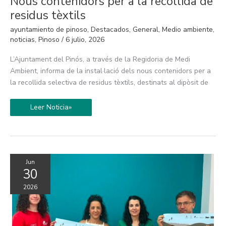
Nous contenidors per a la recollida de
contenidors
per
residus tèxtils
a
la
ayuntamiento de pinoso
,
Destacados
,
General
,
Medio ambiente
,
recollida
de
noticias
,
Pinoso
/
6 julio, 2026
residus
tèxtils
L’Ajuntament del Pinós, a través de la Regidoria de Medi
Ambient, informa de la instal·lació dels nous contenidors per a
la recollida selectiva de residus tèxtils, destinats al dipòsit de
Leer Noticia»
Jun
30
2026