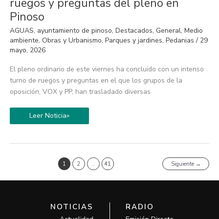
ruegos y preguntas del pleno en
el
agua
Pinoso
y
las
AGUAS
,
ayuntamiento de pinoso
,
Destacados
,
General
,
Medio
piscinas
municipales
ambiente
,
Obras y Urbanismo
,
Parques y jardines
,
Pedanias
/
29
centran
mayo, 2026
los
ruegos
y
El pleno ordinario de este viernes ha concluido con un intenso
preguntas
turno de ruegos y preguntas en el que los grupos de la
del
pleno
oposición, VOX y PP, han trasladado diversas
en
Pinoso
Leer Noticia»
1
2
…
41
Siguiente
→
NOTICIAS
RADIO