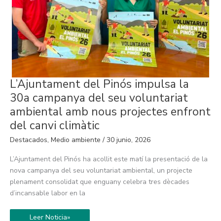
L’Ajuntament
L’Ajuntament del Pinós impulsa la
del
Pinós
30a campanya del seu voluntariat
impulsa
la
ambiental amb nous projectes enfront
30a
campanya
del canvi climàtic
del
seu
Destacados
,
Medio ambiente
/
30 junio, 2026
voluntariat
ambiental
amb
L’Ajuntament del Pinós ha acollit este matí la presentació de la
nous
projectes
nova campanya del seu voluntariat ambiental, un projecte
enfront
plenament consolidat que enguany celebra tres dècades
del
canvi
d’incansable labor en la
climàtic
Leer Noticia»