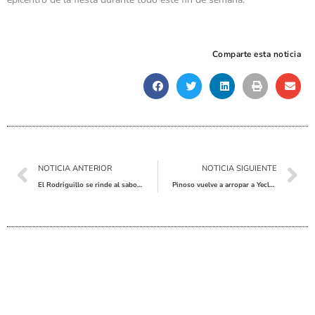
Comparte esta noticia
Ant
Sig
NOTICIA ANTERIOR
NOTICIA SIGUIENTE
El Rodriguillo se rinde al sabor de la tradición en su concurso de gachamigas
Pinoso vuelve a arropar a Yecla en sus multitudinarias Fiestas de San Isidro