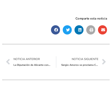
Comparte esta noticia
Ant
Sig
NOTICIA ANTERIOR
NOTICIA SIGUIENTE
La Diputación de Alicante concede al Ayuntamiento de Pinoso una subvención de 7.000 euros para la iluminación de la Campaña de Navidad-Reyes 2025
Sergio Amoros se proclama Campeón Autonómico de Triatlón de la Comunidad Valenciana