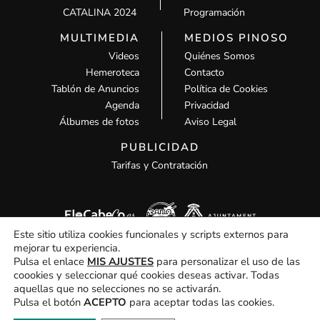
CATALINA 2024
Programación
MULTIMEDIA
MEDIOS PINOSO
Videos
Quiénes Somos
Hemeroteca
Contacto
Tablón de Anuncios
Política de Cookies
Agenda
Privacidad
Álbumes de fotos
Aviso Legal
PUBLICIDAD
Tarifas y Contratación
Este sitio utiliza cookies funcionales y scripts externos para
mejorar tu experiencia.
Pulsa el enlace
MIS AJUSTES
para personalizar el uso de las
coookies y seleccionar qué cookies deseas activar. Todas
aquellas que no selecciones no se activarán.
Todos los derechos © 2026 MCM Pinoso | Funciona gracias a
MCM
Pulsa el botón
ACEPTO
para aceptar todas las cookies.
Pinoso
Hola, ¿En que podemos ayudarte?