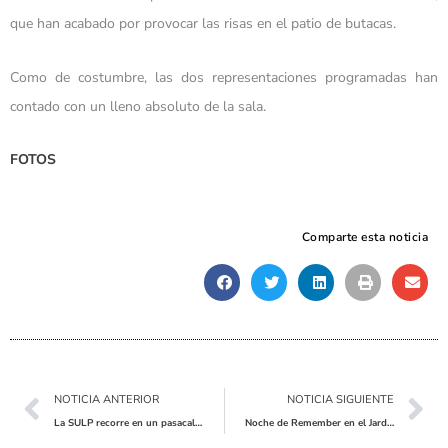
que han acabado por provocar las risas en el patio de butacas.
Como de costumbre, las dos representaciones programadas han
contado con un lleno absoluto de la sala.
FOTOS
Comparte esta noticia
Ant
Sig
NOTICIA ANTERIOR
NOTICIA SIGUIENTE
La SULP recorre en un pasacalles festero las calles de Pinoso
Noche de Remember en el Jardín Municipal: Un viaje musical a los éxitos del pasado