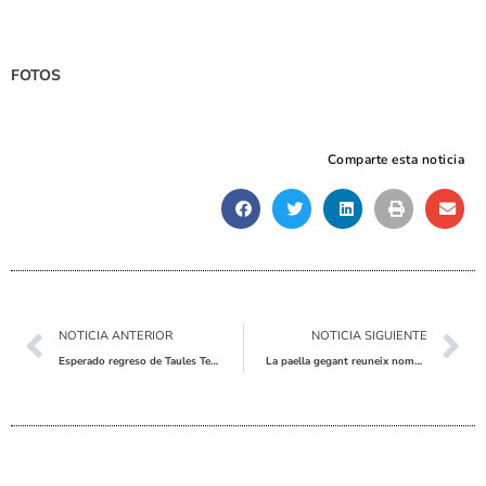
FOTOS
Comparte esta noticia
Ant
Sig
NOTICIA ANTERIOR
NOTICIA SIGUIENTE
Esperado regreso de Taules Teatre a la Feria de Pinoso con “Hermanas!”
La paella gegant reuneix nombroses persones en les festes del Pinós