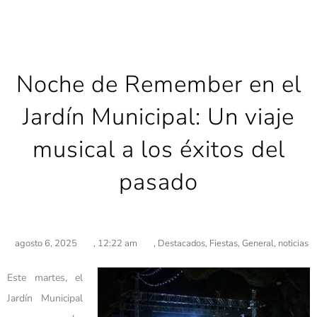
Noche de Remember en el
Jardín Municipal: Un viaje
musical a los éxitos del
pasado
agosto 6, 2025
,
12:22 am
,
Destacados
,
Fiestas
,
General
,
noticias
Este martes, el
Jardín Municipal