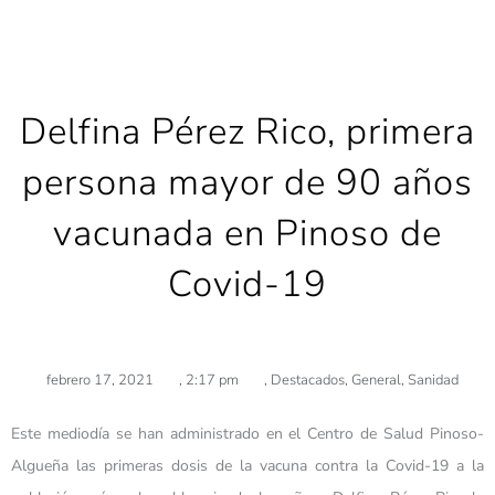
Delfina Pérez Rico, primera
persona mayor de 90 años
vacunada en Pinoso de
Covid-19
febrero 17, 2021
,
2:17 pm
,
Destacados
,
General
,
Sanidad
Este mediodía se han administrado en el Centro de Salud Pinoso-
Algueña las primeras dosis de la vacuna contra la Covid-19 a la