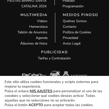
FIESTAS BARRIO SANTA
Podcast
CATALINA 2024
Programación
MULTIMEDIA
MEDIOS PINOSO
Videos
Quiénes Somos
Hemeroteca
Contacto
Tablón de Anuncios
Política de Cookies
Agenda
Privacidad
Álbumes de fotos
Aviso Legal
PUBLICIDAD
Tarifas y Contratación
Este sitio utiliza cookies funcionales y scripts externos para
mejorar tu experiencia.
Pulsa el enlace
MIS AJUSTES
para personalizar el uso de las
coookies y seleccionar qué cookies deseas activar. Todas
aquellas que no selecciones no se activarán.
Todos los derechos © 2026 MCM Pinoso | Funciona gracias a
MCM
Pulsa el botón
ACEPTO
para aceptar todas las cookies.
Pinoso
Hola, ¿En que podemos ayudarte?