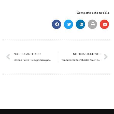
Comparte esta noticia
Ant
Sig
NOTICIA ANTERIOR
NOTICIA SIGUIENTE
Delfina Pérez Rico, primera persona mayor de 90 años vacunada en Pinoso de Covid-19
Comienzan las ‘charlas-tour’ online para gestantes del Departamento de Salud de Elda.