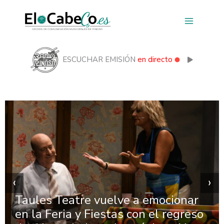
Ir
al
contenido
ESCUCHAR EMISIÓN
en directo
‹
›
re vuelve a emocionar
 Fiestas con el regreso