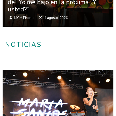
jo en la próxima ¿Y
El Sopar de 
reúne a más
4 agosto, 2026
MCM Pinoso
–
NOTICIAS
Página
Página
Página
Página