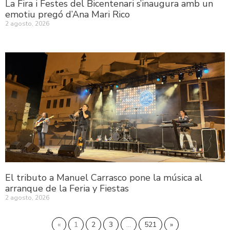
La Fira i Festes del Bicentenari s’inaugura amb un
emotiu pregó d’Ana Mari Rico
2 agosto, 2026
El tributo a Manuel Carrasco pone la música al
arranque de la Feria y Fiestas
2 agosto, 2026
«
1
2
3
…
521
»