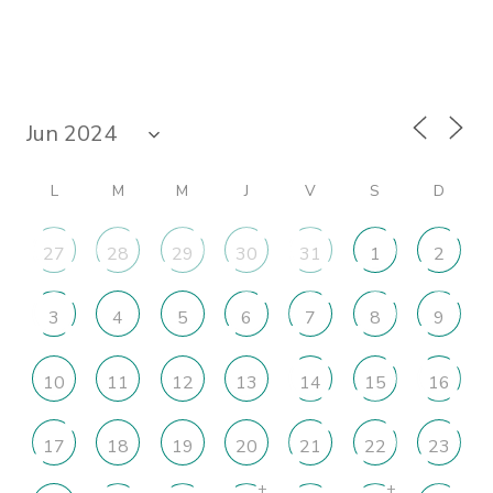
L
M
M
J
V
S
D
27
28
29
30
31
1
2
3
4
5
6
7
8
9
10
11
12
13
14
15
16
17
18
19
20
21
22
23
+
+