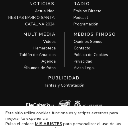
NOTICIAS
RADIO
Actualidad
Emisión Directo
FIESTAS BARRIO SANTA
Podcast
CATALINA 2024
Programación
MULTIMEDIA
MEDIOS PINOSO
Videos
Quiénes Somos
Hemeroteca
Contacto
Tablón de Anuncios
Política de Cookies
Agenda
Privacidad
Álbumes de fotos
Aviso Legal
PUBLICIDAD
Tarifas y Contratación
Este sitio utiliza cookies funcionales y scripts externos para
mejorar tu experiencia.
Pulsa el enlace
MIS AJUSTES
para personalizar el uso de las