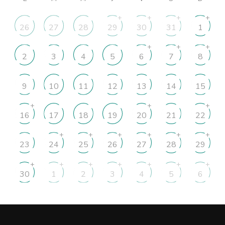
+
+
+
+
26
27
28
29
30
31
1
+
+
+
2
3
4
5
6
7
8
9
10
11
12
13
14
15
+
+
+
16
17
18
19
20
21
22
+
+
+
+
+
+
23
24
25
26
27
28
29
+
+
+
+
+
+
+
30
1
2
3
4
5
6