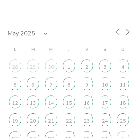
L
M
M
J
V
S
D
+
28
29
30
1
2
3
4
+
5
6
7
8
9
10
11
+
+
12
13
14
15
16
17
18
+
+
19
20
21
22
23
24
25
+
+
+