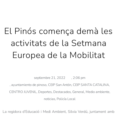
El Pinós comença demà les
activitats de la Setmana
Europea de la Mobilitat
septiembre 21, 2022
,
2:06 pm
,
ayuntamiento de pinoso
,
CEIP San Antón
,
CEIP SANTA CATALINA
,
CENTRO JUVENIL
,
Deportes
,
Destacados
,
General
,
Medio ambiente
,
noticias
,
Policía Local
La regidora d’Educació i Medi Ambient, Silvia Verdú, juntament amb