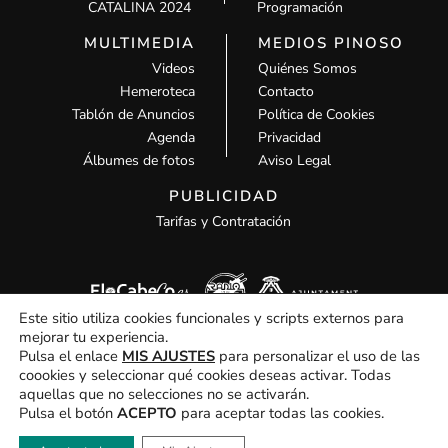
CATALINA 2024
Programación
MULTIMEDIA
MEDIOS PINOSO
Videos
Quiénes Somos
Hemeroteca
Contacto
Tablón de Anuncios
Política de Cookies
Agenda
Privacidad
Álbumes de fotos
Aviso Legal
PUBLICIDAD
Tarifas y Contratación
Este sitio utiliza cookies funcionales y scripts externos para
mejorar tu experiencia.
Pulsa el enlace
MIS AJUSTES
para personalizar el uso de las
coookies y seleccionar qué cookies deseas activar. Todas
aquellas que no selecciones no se activarán.
Todos los derechos © 2026 MCM Pinoso | Funciona gracias a
MCM
Pulsa el botón
ACEPTO
para aceptar todas las cookies.
Pinoso
Hola, ¿En que podemos ayudarte?