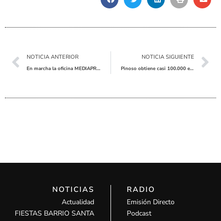
Ant
Sig
NOTICIA ANTERIOR
NOTICIA SIGUIENTE
En marcha la oficina MEDIAPROP de Pinoso, un servicio de mediación gratuito
Pinoso obtiene casi 100.000 euros para mejorar el abastecimiento de agua potable en la calle Elda
NOTICIAS
RADIO
Actualidad
Emisión Directo
FIESTAS BARRIO SANTA
Podcast