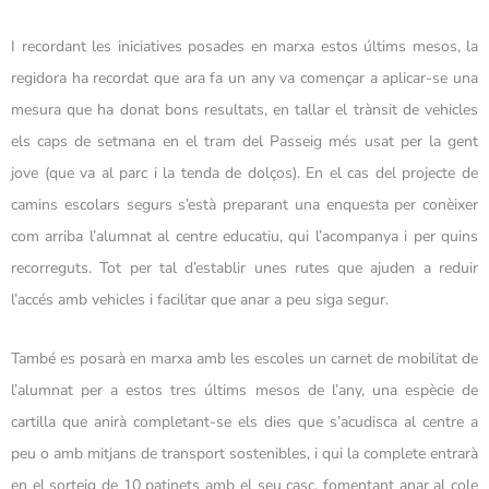
I recordant les iniciatives posades en marxa estos últims mesos, la
regidora ha recordat que ara fa un any va començar a aplicar-se una
mesura que ha donat bons resultats, en tallar el trànsit de vehicles
els caps de setmana en el tram del Passeig més usat per la gent
jove (que va al parc i la tenda de dolços). En el cas del projecte de
camins escolars segurs s’està preparant una enquesta per conèixer
com arriba l’alumnat al centre educatiu, qui l’acompanya i per quins
recorreguts. Tot per tal d’establir unes rutes que ajuden a reduir
l’accés amb vehicles i facilitar que anar a peu siga segur.
També es posarà en marxa amb les escoles un carnet de mobilitat de
l’alumnat per a estos tres últims mesos de l’any, una espècie de
cartilla que anirà completant-se els dies que s’acudisca al centre a
peu o amb mitjans de transport sostenibles, i qui la complete entrarà
en el sorteig de 10 patinets amb el seu casc, fomentant anar al cole