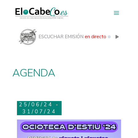
Ir
al
contenido
ESCUCHAR EMISIÓN
en directo
AGENDA
25/06/24 -
31/07/24