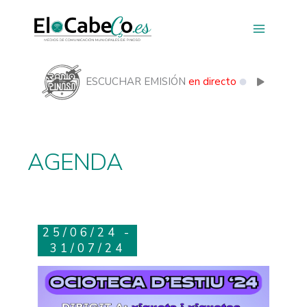
Ir
al
contenido
ESCUCHAR EMISIÓN
en directo
AGENDA
25/06/24 -
31/07/24