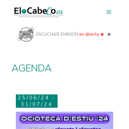
Ir
al
contenido
ESCUCHAR EMISIÓN
en directo
AGENDA
25/06/24 -
31/07/24