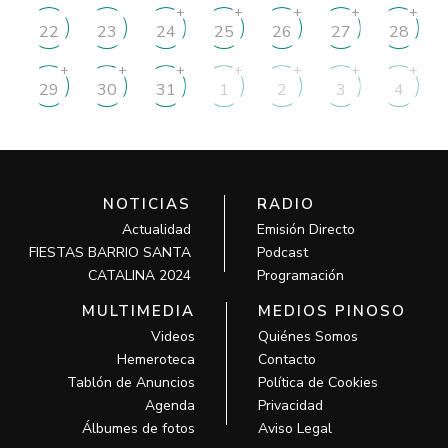
+
+
+
+
+
22
23
24
25
26
27
28
+
+
+
+
+
+
+
29
30
31
1
2
3
4
NOTICIAS
RADIO
Actualidad
Emisión Directo
FIESTAS BARRIO SANTA
Podcast
CATALINA 2024
Programación
MULTIMEDIA
MEDIOS PINOSO
Videos
Quiénes Somos
Hemeroteca
Contacto
Tablón de Anuncios
Política de Cookies
Agenda
Privacidad
Álbumes de fotos
Aviso Legal