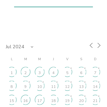
L
M
M
J
V
S
D
+
+
+
1
2
3
4
5
6
7
+
+
+
+
+
+
8
9
10
11
12
13
14
+
+
+
15
16
17
18
19
20
21