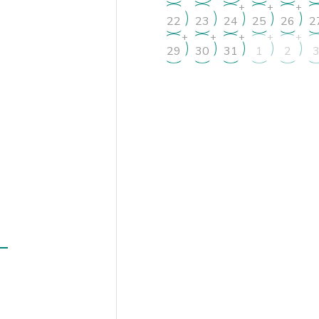
+
+
+
22
23
24
25
26
2
+
+
+
+
+
29
30
31
1
2