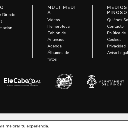
IO
MULTIMEDI
MEDIOS
A
PINOSO
n Directo
Videos
Quiénes S
t
Hemeroteca
Contacto
mación
Tablón de
Política de
Anuncios
Cookies
Agenda
Privacidad
Álbumes de
Aviso Lega
fotos
odos los derechos © 2026 MCM Pinoso | Funciona gracias a
MCM Pino
ara mejorar tu experiencia.