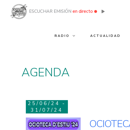
Ir
al
ESCUCHAR EMISIÓN
en directo
contenido
RADIO
ACTUALIDAD
AGENDA
25/06/24 -
31/07/24
OCIOTEC