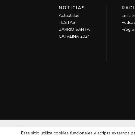
NOTICIAS
RAD
Actualidad
Emisió
FIESTAS
Podcas
BARRIO SANTA
Progra
CATALINA 2024
T
Este sitio utiliza cookies funcionales y scripts externos p