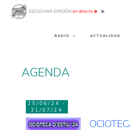
Ir
al
ESCUCHAR EMISIÓN
en directo
contenido
RADIO
ACTUALIDAD
AGENDA
25/06/24 -
31/07/24
OCIOTEC