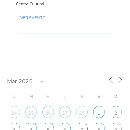
Centre Cultural
VER EVENTO
L
M
M
J
V
S
D
24
25
26
27
28
1
2
+
+
+
+
+
+