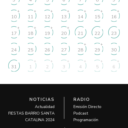
3
4
5
6
7
8
9
+
+
+
+
+
+
+
10
11
12
13
14
15
16
+
+
+
+
17
18
19
20
21
22
23
+
+
24
25
26
27
28
29
30
+
+
+
+
+
+
31
1
2
3
4
5
6
NOTICIAS
RADIO
Actualidad
Emisión Directo
FIESTAS BARRIO SANTA
Podcast
CATALINA 2024
Programación