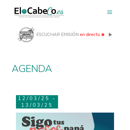
Ir
al
contenido
ESCUCHAR EMISIÓN
en directo
AGENDA
12/03/25 -
13/03/25