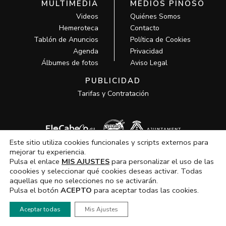
MULTIMEDIA
MEDIOS PINOSO
Videos
Quiénes Somos
Hemeroteca
Contacto
Tablón de Anuncios
Política de Cookies
Agenda
Privacidad
Álbumes de fotos
Aviso Legal
PUBLICIDAD
Tarifas y Contratación
Este sitio utiliza cookies funcionales y scripts externos para
mejorar tu experiencia.
Pulsa el enlace
MIS AJUSTES
para personalizar el uso de las
coookies y seleccionar qué cookies deseas activar. Todas
aquellas que no selecciones no se activarán.
Todos los derechos © 2026 MCM Pinoso | Funciona gracias a
MCM
Pulsa el botón
ACEPTO
para aceptar todas las cookies.
Pinoso
Hola, ¿En que podemos ayudarte?
Aceptar todas
Mis Ajustes