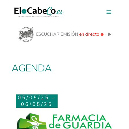
Ir
al
contenido
ESCUCHAR EMISIÓN
en directo
AGENDA
05/05/25 -
06/05/25