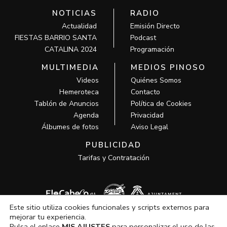
NOTICIAS
RADIO
Actualidad
Emisión Directo
FIESTAS BARRIO SANTA
Podcast
CATALINA 2024
Programación
MULTIMEDIA
MEDIOS PINOSO
Videos
Quiénes Somos
Hemeroteca
Contacto
Tablón de Anuncios
Política de Cookies
Agenda
Privacidad
Álbumes de fotos
Aviso Legal
PUBLICIDAD
Tarifas y Contratación
Este sitio utiliza cookies funcionales y scripts externos para
mejorar tu experiencia.
Pulsa el enlace
MIS AJUSTES
para personalizar el uso de las