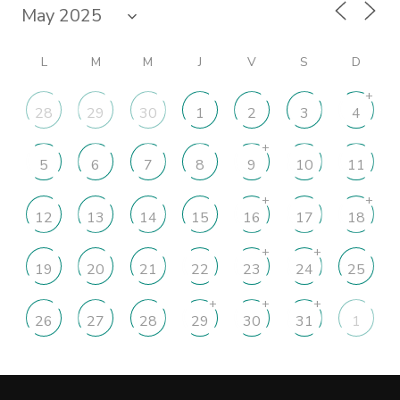
L
M
M
J
V
S
D
+
28
29
30
1
2
3
4
+
5
6
7
8
9
10
11
+
+
12
13
14
15
16
17
18
+
+
19
20
21
22
23
24
25
+
+
+
26
27
28
29
30
31
1