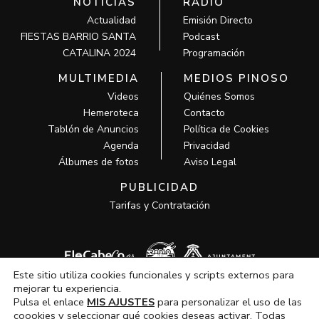
NOTICIAS
RADIO
Actualidad
Emisión Directo
FIESTAS BARRIO SANTA
Podcast
CATALINA 2024
Programación
MULTIMEDIA
MEDIOS PINOSO
Videos
Quiénes Somos
Hemeroteca
Contacto
Tablón de Anuncios
Política de Cookies
Agenda
Privacidad
Álbumes de fotos
Aviso Legal
PUBLICIDAD
Tarifas y Contratación
Este sitio utiliza cookies funcionales y scripts externos para
mejorar tu experiencia.
Pulsa el enlace
MIS AJUSTES
para personalizar el uso de las
coookies y seleccionar qué cookies deseas activar. Todas