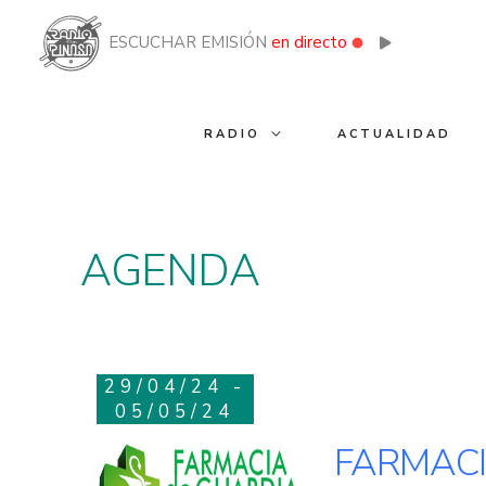
Ir
al
ESCUCHAR EMISIÓN
en directo
contenido
RADIO
ACTUALIDAD
AGENDA
29/04/24 -
05/05/24
FARMACI