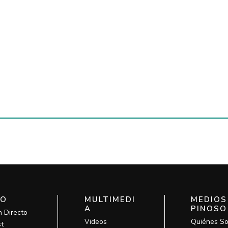
IO
MULTIMEDI
MEDIOS
A
PINOSO
n Directo
Videos
Quiénes S
t