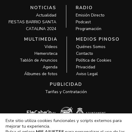
NOTICIAS
RADIO
Actualidad
Emisión Directo
FIESTAS BARRIO SANTA
Podcast
CATALINA 2024
Programación
MULTIMEDIA
MEDIOS PINOSO
Videos
Quiénes Somos
Hemeroteca
Contacto
Tablón de Anuncios
Política de Cookies
Agenda
Privacidad
Álbumes de fotos
Aviso Legal
PUBLICIDAD
Tarifas y Contratación
Este sitio utiliza cookies funcionales y scripts externos para
mejorar tu experiencia.
Pulsa el enlace
MIS AJUSTES
para personalizar el uso de las