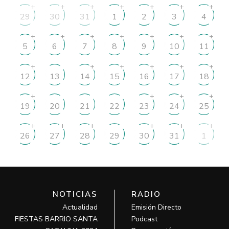
+
+
+
+
+
+
+
29
30
31
1
2
3
4
+
+
+
+
+
+
+
5
6
7
8
9
10
11
+
+
+
+
+
+
12
13
14
15
16
17
18
+
+
+
+
19
20
21
22
23
24
25
+
+
+
+
+
+
26
27
28
29
30
31
1
NOTICIAS
RADIO
Actualidad
Emisión Directo
FIESTAS BARRIO SANTA
Podcast