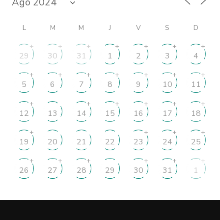
L
M
M
J
V
S
D
+
+
+
+
+
+
+
29
30
31
1
2
3
4
+
+
+
+
+
+
+
5
6
7
8
9
10
11
+
+
+
+
+
+
12
13
14
15
16
17
18
+
+
+
+
19
20
21
22
23
24
25
+
+
+
+
+
+
26
27
28
29
30
31
1