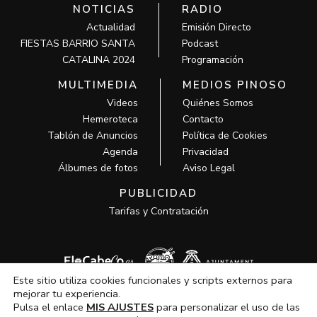
NOTICIAS
RADIO
Actualidad
Emisión Directo
FIESTAS BARRIO SANTA
Podcast
CATALINA 2024
Programación
MULTIMEDIA
MEDIOS PINOSO
Videos
Quiénes Somos
Hemeroteca
Contacto
Tablón de Anuncios
Política de Cookies
Agenda
Privacidad
Álbumes de fotos
Aviso Legal
PUBLICIDAD
Tarifas y Contratación
Este sitio utiliza cookies funcionales y scripts externos para
mejorar tu experiencia.
Pulsa el enlace
MIS AJUSTES
para personalizar el uso de las