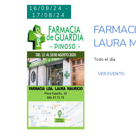
16/08/24 -
17/08/24
FARMACI
LAURA M
Todo el día
VER EVENTO