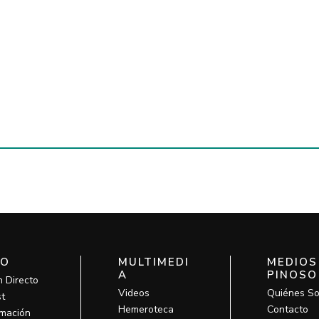
IO
MULTIMEDI
MEDIOS
A
PINOSO
n Directo
Videos
Quiénes S
t
Hemeroteca
Contacto
mación