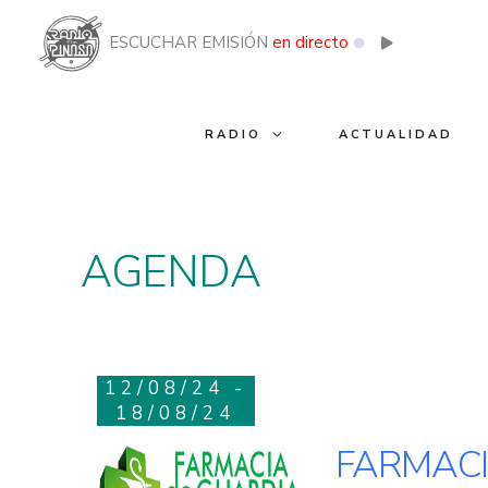
Ir
al
ESCUCHAR EMISIÓN
en directo
contenido
RADIO
ACTUALIDAD
AGENDA
12/08/24 -
18/08/24
FARMACI