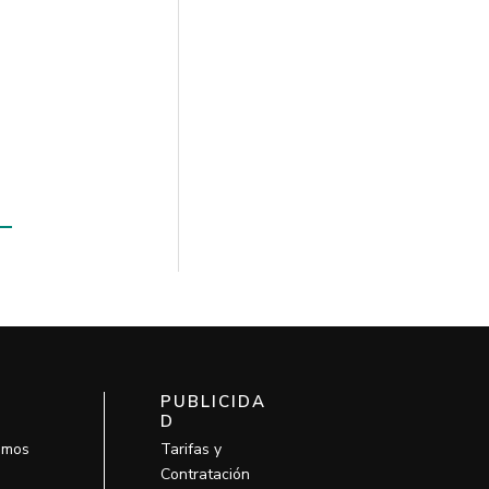
PUBLICIDA
D
omos
Tarifas y
Contratación